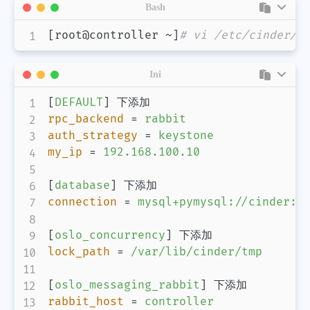
Bash
[
root@controller ~
]
# vi /etc/cinder/c
Ini
[
DEFAULT
]
rpc_backend
=
rabbit
auth_strategy
=
keystone
my_ip
=
192.168.100.10
[
database
]
connection
=
mysql+pymysql://cinder:1
[
oslo_concurrency
]
lock_path
=
/var/lib/cinder/tmp
[
oslo_messaging_rabbit
]
rabbit_host
=
controller