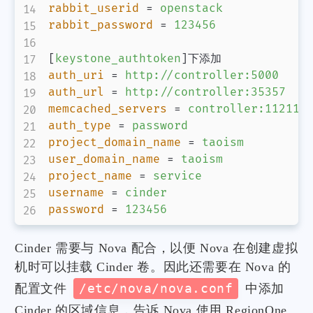
rabbit_userid
=
openstack
rabbit_password
=
123456
[
keystone_authtoken
]
auth_uri
=
http://controller:5000
auth_url
=
http://controller:35357
memcached_servers
=
controller:11211
auth_type
=
password
project_domain_name
=
taoism
user_domain_name
=
taoism
project_name
=
service
username
=
cinder
password
=
123456
Cinder 需要与 Nova 配合，以便 Nova 在创建虚拟
机时可以挂载 Cinder 卷。因此还需要在 Nova 的
配置文件
/etc/nova/nova.conf
中添加
Cinder 的区域信息，告诉 Nova 使用 RegionOne