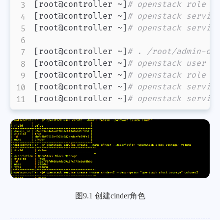
[
root@controller ~
]
# openstack role a
[
root@controller ~
]
# openstack servic
[
root@controller ~
]
# openstack servic
[
root@controller ~
]
# . /root/admin-op
[
root@controller ~
]
# openstack user c
[
root@controller ~
]
# openstack role a
[
root@controller ~
]
# openstack servic
[
root@controller ~
]
# openstack servic
图9.1 创建cinder角色