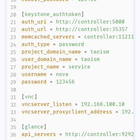
[
keystone_authtoken
]
auth_uri
=
http://controller:5000
auth_url
=
http://controller:35357
memcached_servers
=
controller:11211
auth_type
=
password
project_domain_name
=
taoism
user_domain_name
=
taoism
project_name
=
service
username
=
nova
password
=
123456
[
vnc
]
vncserver_listen
=
192.168.100.10
vncserver_proxyclient_address
=
192.1
[
glance
]
api_servers
=
http://controller:9292