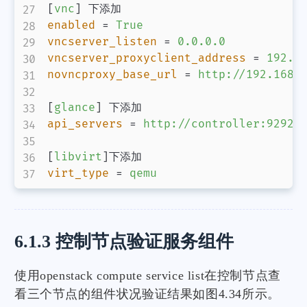
[
vnc
]
enabled
=
True
vncserver_listen
=
0.0.0.0
vncserver_proxyclient_address
=
192.1
novncproxy_base_url
=
http://192.168.
[
glance
]
api_servers
=
http://controller:9292
[
libvirt
]
virt_type
=
qemu
6.1.3 控制节点验证服务组件
使用openstack compute service list在控制节点查
看三个节点的组件状况验证结果如图4.34所示。