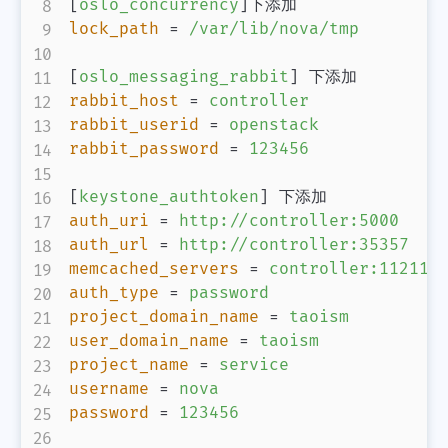
[
oslo_concurrency
]
lock_path
=
/var/lib/nova/tmp
[
oslo_messaging_rabbit
]
rabbit_host
=
controller
rabbit_userid
=
openstack
rabbit_password
=
123456
[
keystone_authtoken
]
auth_uri
=
http://controller:5000
auth_url
=
http://controller:35357
memcached_servers
=
controller:11211
auth_type
=
password
project_domain_name
=
taoism
user_domain_name
=
taoism
project_name
=
service
username
=
nova
password
=
123456