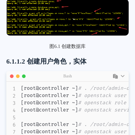
图6.1 创建数据库
6.1.1.2 创建用户角色，实体
Bash
[
root@controller ~
]
# . /root/admin-op
[
root@controller ~
]
# openstack user c
[
root@controller ~
]
# openstack role a
[
root@controller ~
]
# openstack servic
[
root@controller ~
]
# . /root/admin-op
[
root@controller ~
]
# openstack user c