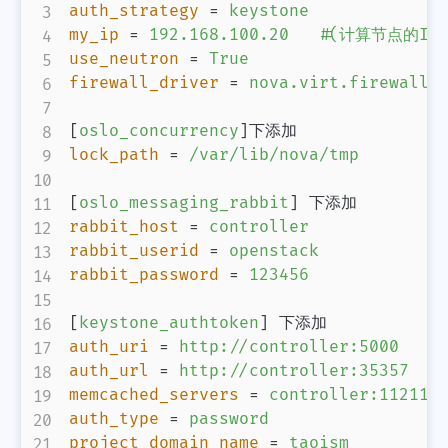
auth_strategy
=
keystone
my_ip
=
192.168.100.20   #(计算节点的IP
use_neutron
=
True
firewall_driver
=
nova.virt.firewall.
[
oslo_concurrency
]
lock_path
=
/var/lib/nova/tmp
[
oslo_messaging_rabbit
]
rabbit_host
=
controller
rabbit_userid
=
openstack
rabbit_password
=
123456
[
keystone_authtoken
]
auth_uri
=
http://controller:5000
auth_url
=
http://controller:35357
memcached_servers
=
controller:11211
auth_type
=
password
project_domain_name
=
taoism