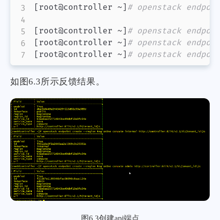
[
root@controller ~
]
# openstack endpoi
[
root@controller ~
]
# openstack endpoi
[
root@controller ~
]
# openstack endpoi
[
root@controller ~
]
# openstack endpoi
如图6.3所示反馈结果。
图6.3创建api端点