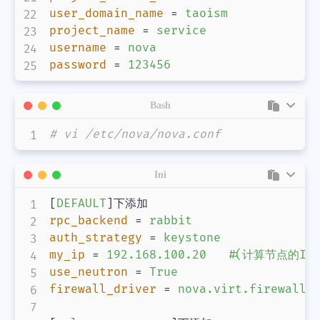
user_domain_name
=
taoism
project_name
=
service
username
=
nova
password
=
123456
Bash
# vi /etc/nova/nova.conf
Ini
[
DEFAULT
]
rpc_backend
=
rabbit
auth_strategy
=
keystone
my_ip
=
192.168.100.20   #(计算节点的IP
use_neutron
=
True
firewall_driver
=
nova.virt.firewall.