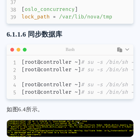
[
oslo_concurrency
]
lock_path
=
/var/lib/nova/tmp
6.1.1.6 同步数据库
Bash
[
root@controller ~
]
# su -s /bin/sh -c
[
root@controller ~
]
# su -s /bin/sh -c
[
root@controller ~
]
# su -s /bin/sh -c
[
root@controller ~
]
# su -s /bin/sh -c
如图6.4所示。