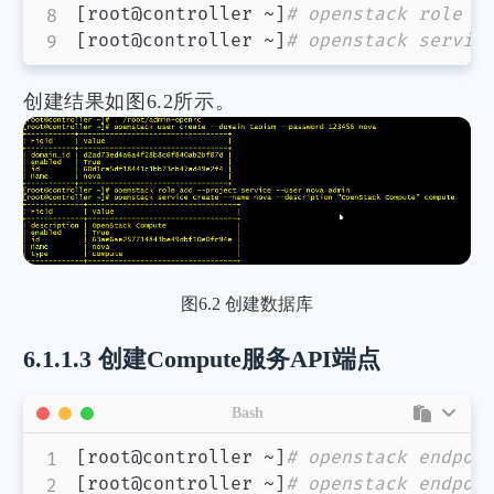
[
root@controller ~
]
# openstack role a
[
root@controller ~
]
# openstack servic
创建结果如图6.2所示。
图6.2 创建数据库
6.1.1.3 创建Compute服务API端点
Bash
[
root@controller ~
]
# openstack endpoi
[
root@controller ~
]
# openstack endpoi