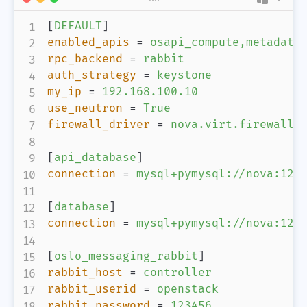
[
DEFAULT
]
enabled_apis
=
osapi_compute,metadata
rpc_backend
=
rabbit
auth_strategy
=
keystone
my_ip
=
192.168.100.10
use_neutron
=
True
firewall_driver
=
nova.virt.firewall.
[
api_database
]
connection
=
mysql+pymysql://nova:123
[
database
]
connection
=
mysql+pymysql://nova:123
[
oslo_messaging_rabbit
]
rabbit_host
=
controller
rabbit_userid
=
openstack
rabbit_password
=
123456