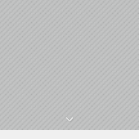
甲秀楼一日游，去年拍的贵阳甲秀楼选几张分享给大家
在贵阳，我遇见了一座城市的温柔。 它不是高楼广厦的冰冷轮廓，而是藏在惠农站里，为汗水预留的一方天地。 这里没有精致的橱窗，只有带着泥土芬芳的蔬菜，和一张张被阳光亲吻过的脸庞。城市，为这些最朴素的生计，点亮了一盏温暖的灯。 这，就是贵阳的温度。它不喧哗，却足以安放每一个为生活奔波的梦想。 这就是贵阳252路公交惠农站的真实写照。
甲秀楼一日游，去年拍的贵阳甲秀楼选几张分享给大家